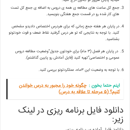
میدید پایان هرروز تو جدول درج کنید.
جمع کل ساعت های مطالعه ی همه ی دروس به اضافه ی جمع کل تست
های کار شده رو در قسمت جمع هفتگی بنویسید.
در پایان هر هفته جمع زمانی که برای هردرس اختصاص دادیدو مشخص
کنید. با توجه به نتایجی که تو هر درس گرفتید نقاط ضعف و قوت خودتونو
بشناسید.
در پایان هر فصل (۳ ماه) برای خودتون جدول”وضعیت مطالعه دروس
عمومی و اختصاصی”تهیه کنید (فایل آمادش رو پایین گذاشتم).
با توجه به وضعیت این ۳ماه، عملکردتونو بررسی کنید.
اینم حتما بخون‌ :
چگونه خود را مجبور به درس خواندن
کنیم؟ (۵ مرحله تا علاقه به درس)
دانلود فایل برنامه ریزی در لینک
زیر:
دانلود فایل آماده ی برنامه ریزی