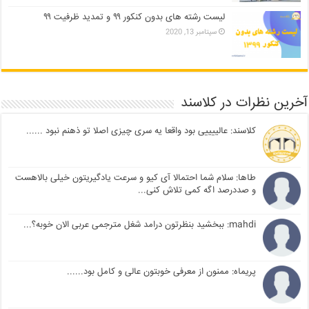
لیست رشته های بدون کنکور ۹۹ و تمدید ظرفیت ۹۹
سپتامبر 13, 2020
آخرین نظرات در کلاسند
کلاسند: عالییییی بود واقعا یه سری چیزی اصلا تو ذهنم نبود ......
طاها: سلام شما احتمالا آی کیو و سرعت یادگیریتون خیلی بالاهست
و صددرصد اگه کمی تلاش کنی...
mahdi: ببخشید بنظرتون درامد شغل مترجمی عربی الان خوبه؟...
پریماه: ممنون از معرفی خوبتون عالی و کامل بود......