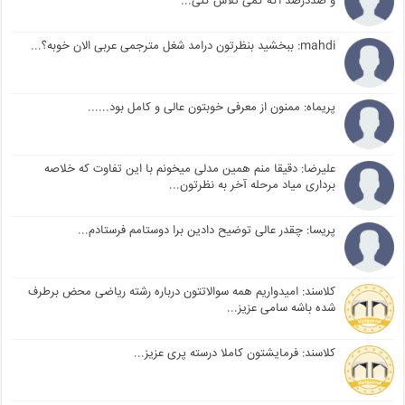
و صددرصد اگه کمی تلاش کنی...
mahdi: ببخشید بنظرتون درامد شغل مترجمی عربی الان خوبه؟...
پریماه: ممنون از معرفی خوبتون عالی و کامل بود......
علیرضا: دقیقا منم همین مدلی میخونم با این تفاوت که خلاصه
برداری میاد مرحله آخر به نظرتون...
پریسا: چقدر عالی توضیح دادین برا دوستامم فرستادم...
کلاسند: امیدواریم همه سوالاتتون درباره رشته ریاضی محض برطرف
شده باشه سامی عزیز...
کلاسند: فرمایشتون کاملا درسته پری عزیز...