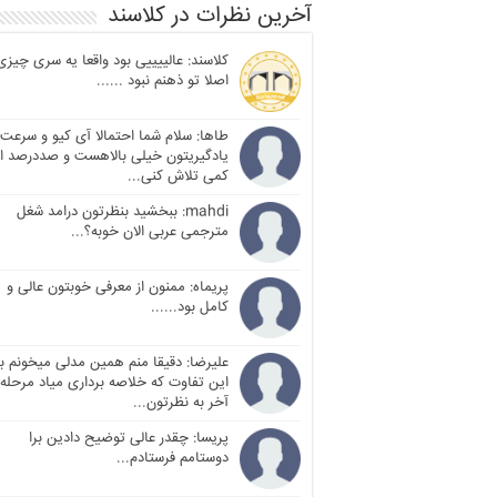
آخرین نظرات در کلاسند
کلاسند: عالییییی بود واقعا یه سری چیزی
اصلا تو ذهنم نبود ......
طاها: سلام شما احتمالا آی کیو و سرعت
یادگیریتون خیلی بالاهست و صددرصد ا
کمی تلاش کنی...
mahdi: ببخشید بنظرتون درامد شغل
مترجمی عربی الان خوبه؟...
پریماه: ممنون از معرفی خوبتون عالی و
کامل بود......
علیرضا: دقیقا منم همین مدلی میخونم با
این تفاوت که خلاصه برداری میاد مرحله
آخر به نظرتون...
پریسا: چقدر عالی توضیح دادین برا
دوستامم فرستادم...