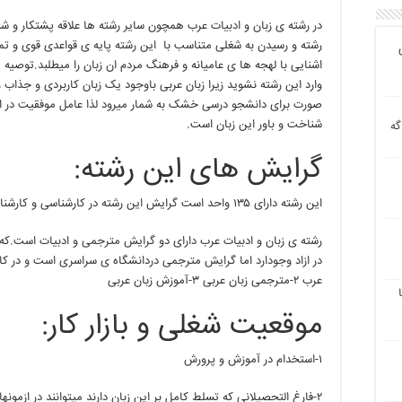
در رشته ی زبان و ادبیات عرب همچون سایر رشته ها علاقه پشتکار و شن
رشته و رسیدن به شغلی متناسب با این رشته پایه ی قواعدی قوی و تمر
اشنایی با لهجه ها ی عامیانه و فرهنگ مردم ان زبان را میطلبد.توصیه می
وارد این رشته نشوید زیرا زبان عربی باوجود یک زبان کاربردی و جذاب
صورت برای دانشجو درسی خشک به شمار میرود لذا عامل موفقیت در این
شناخت و باور این زبان است.
گه
گرایش های این رشته:
این رشته دارای ۱۳۵ واحد است گرایش این رشته در کارشناسی و کارشناسی ارشد:
رشته ی زبان و ادبیات عرب دارای دو گرایش مترجمی و ادبیات است.ک
عرب ۲-مترجمی زبان عربی ۳-آموزش زبان عربی
موقعیت شغلی و بازار کار:
۱-استخدام در آموزش و پرورش
۲-فارغ التحصیلانی که تسلط کامل بر این زبان دارند میتوانند در ازمون