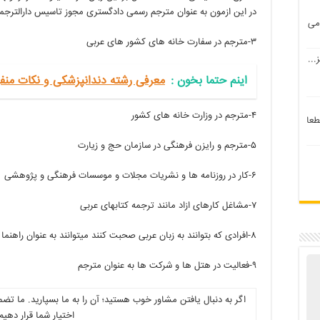
در این ازمون به عنوان مترجم رسمی دادگستری مجوز تاسیس دارالترجمه
می
۳-مترجم در سفارت خانه های کشور های عربی
...
اینم حتما بخون‌ :
معرفی رشته دندانپزشکی و نکات منف
۴-مترجم در وزارت خانه های کشور
طعا
۵-مترجم و رایزن فرهنگی در سازمان حج و زیارت
۶-کار در روزنامه ها و نشریات مجلات و موسسات فرهنگی و پژوهشی به عنوان محقق و مترجم
۷-مشاغل کارهای ازاد مانند ترجمه کتابهای عربی
۸-افرادی که بتوانند به زبان عربی صحبت کنند میتوانند به عنوان راهنما زائران عرب را به مناطق و اماکن مختلف اشنا کنند.
٩-فعالیت در هتل ها و شرکت ها به عنوان مترجم
اگر به دنبال یافتن مشاور خوب هستید؛ آن را به ما بسپارید. ما ت
اختیار شما قرار دهیم