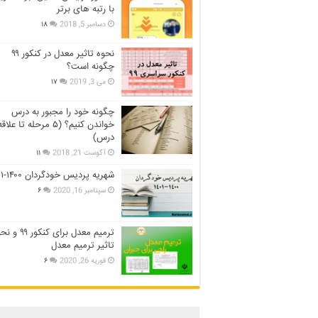
با رتبه های برتر
دسامبر 5, 2018
۱۸
نحوه تاثیر معدل در کنکور ۹۹
چگونه است؟
می 3, 2019
۱۷
چگونه خود را مجبور به درس
خواندن کنیم؟ (۵ مرحله تا عل
درس)
آگوست 21, 2018
۱۱
شهریه پردیس خودگردان ۱۴۰۰-۱۴۰۱
سپتامبر 16, 2020
۶
ترمیم معدل برای کنکور ۹
تاثیر ترمیم معدل
فوریه 26, 2020
۶