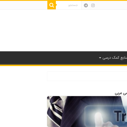
نابع کمک درسی
می عربی