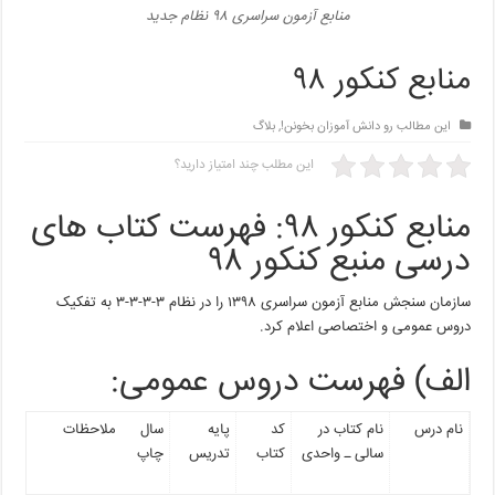
منابع آزمون سراسری ۹۸ نظام جدید
منابع کنکور ۹۸
این مطالب رو دانش آموزان بخونن!
,
بلاگ
این مطلب چند امتیاز دارید؟
منابع کنکور ۹۸: فهرست کتاب های
درسی منبع کنکور ۹۸
سازمان سنجش منابع آزمون سراسری ۱۳۹۸ را در نظام ۳-۳-۳-۳ به تفکیک
دروس عمومی و اختصاصی اعلام کرد.
الف) فهرست دروس عمومی:
نام درس
نام کتاب در
کد
پایه
سال
ملاحظات
سالی ـ واحدی
کتاب
تدریس
چاپ