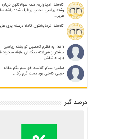
کلاسند: امیدواریم همه سوالاتتون درباره
رشته ریاضی محض برطرف شده باشه سا
عزیز...
کلاسند: فرمایشتون کاملا درسته پری عزیز
pari: به نظرم تحصیل تو رشته ریاضی
بیشتر از هررشته دیگه ای علاقه میخواد ق
باید عاشقش...
سامی: سلام کلاسند خواستم بگم مقاله
خیلی کاملی بود دمت گرم :))...
درصد گیر
محاسبه آنلاین