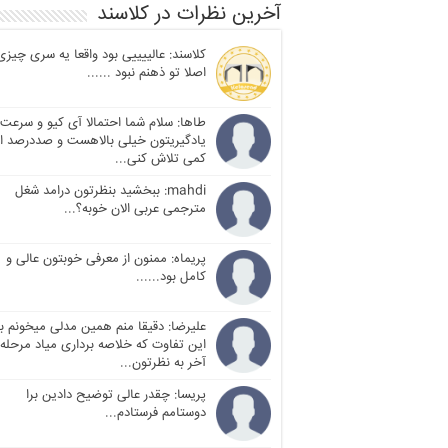
آخرین نظرات در کلاسند
کلاسند: عالییییی بود واقعا یه سری چیزی
اصلا تو ذهنم نبود ......
طاها: سلام شما احتمالا آی کیو و سرعت
یادگیریتون خیلی بالاهست و صددرصد ا
کمی تلاش کنی...
mahdi: ببخشید بنظرتون درامد شغل
مترجمی عربی الان خوبه؟...
پریماه: ممنون از معرفی خوبتون عالی و
کامل بود......
علیرضا: دقیقا منم همین مدلی میخونم با
این تفاوت که خلاصه برداری میاد مرحله
آخر به نظرتون...
پریسا: چقدر عالی توضیح دادین برا
دوستامم فرستادم...