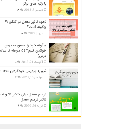
با رتبه های برتر
دسامبر 5, 2018
۱۸
نحوه تاثیر معدل در کنکور ۹۹
چگونه است؟
می 3, 2019
۱۷
چگونه خود را مجبور به درس
خواندن کنیم؟ (۵ مرحله تا عل
درس)
آگوست 21, 2018
۱۱
شهریه پردیس خودگردان ۱۴۰۰-۱۴۰۱
سپتامبر 16, 2020
۶
ترمیم معدل برای کنکور ۹
تاثیر ترمیم معدل
فوریه 26, 2020
۶