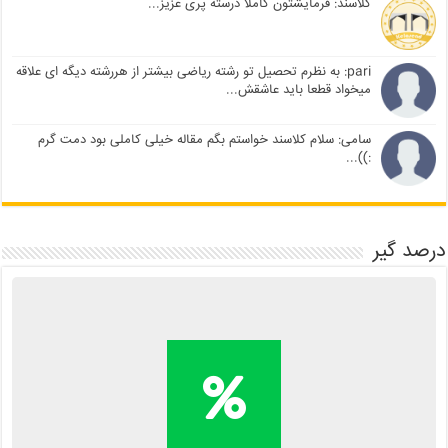
کلاسند: فرمایشتون کاملا درسته پری عزیز...
pari: به نظرم تحصیل تو رشته ریاضی بیشتر از هررشته دیگه ای علاقه
میخواد قطعا باید عاشقش...
سامی: سلام کلاسند خواستم بگم مقاله خیلی کاملی بود دمت گرم
:))...
درصد گیر
محاسبه آنلاین درصد یا دانلود
اپلیکیشن درصد گیر
Kelasend.com/darsadgir