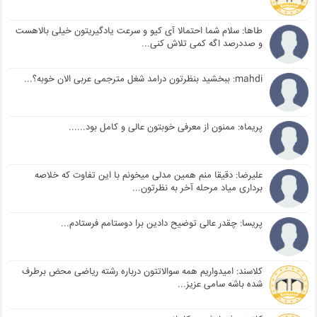
طاها: سلام شما احتمالا آی کیو و سرعت یادگیریتون خیلی بالاهست
و صددرصد اگه کمی تلاش کنی...
mahdi: ببخشید بنظرتون درامد شغل مترجمی عربی الان خوبه؟...
پریماه: ممنون از معرفی خوبتون عالی و کامل بود......
علیرضا: دقیقا منم همین مدلی میخونم با این تفاوت که خلاصه
برداری میاد مرحله آخر به نظرتون...
پریسا: چقدر عالی توضیح دادین برا دوستامم فرستادم...
کلاسند: امیدواریم همه سوالاتتون درباره رشته ریاضی محض برطرف
شده باشه سامی عزیز...