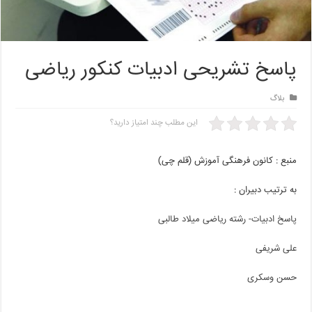
پاسخ تشریحی ادبیات کنکور ریاضی
بلاگ
این مطلب چند امتیاز دارید؟
منبع : کانون فرهنگی آموزش (قلم چی)
به ترتیب دبیران :
پاسخ ادبیات- رشته ریاضی میلاد طالبی
علی شریفی
حسن وسکری