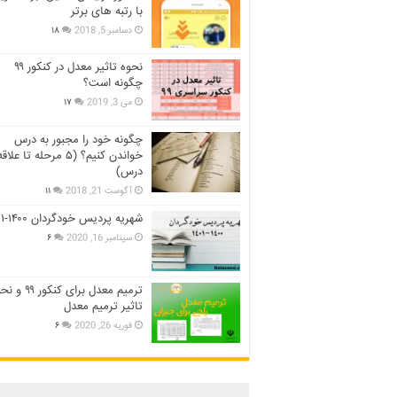
با رتبه های برتر
دسامبر 5, 2018
۱۸
نحوه تاثیر معدل در کنکور ۹۹
چگونه است؟
می 3, 2019
۱۷
چگونه خود را مجبور به درس
خواندن کنیم؟ (۵ مرحله تا عل
درس)
آگوست 21, 2018
۱۱
شهریه پردیس خودگردان ۱۴۰۰-۱۴۰۱
سپتامبر 16, 2020
۶
ترمیم معدل برای کنکور ۹
تاثیر ترمیم معدل
فوریه 26, 2020
۶