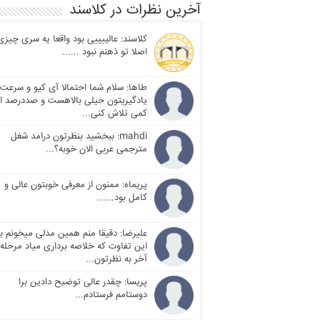
آخرین نظرات در کلاسند
کلاسند: عالییییی بود واقعا یه سری چیزی
اصلا تو ذهنم نبود ......
طاها: سلام شما احتمالا آی کیو و سرعت
یادگیریتون خیلی بالاهست و صددرصد ا
کمی تلاش کنی...
mahdi: ببخشید بنظرتون درامد شغل
مترجمی عربی الان خوبه؟...
پریماه: ممنون از معرفی خوبتون عالی و
کامل بود......
علیرضا: دقیقا منم همین مدلی میخونم با
این تفاوت که خلاصه برداری میاد مرحله
آخر به نظرتون...
پریسا: چقدر عالی توضیح دادین برا
دوستامم فرستادم...