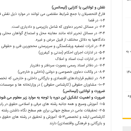
نقش و توانایی یا کارایی (لیسانس
)
فارغ التحصیلان با جمع شرایط مقتضی می توانند در موارد ذیل نقش فع
۱-۴- در قضا
۲-۴- در مسائل تحریر دعاوی که شامل بازپرسی و دادیاری است.
۳-۴- در مسائل تحریر ادله مانند معاینه محل و استماع گواهان محلی 
دادگاهها به دلائل مختلف از قبیل مرض و غیره.
۴-۴- در ادرات تصفیه ورشکستگی و سرپرستی محجورین فنی و حقوقی
اقه به
۵-۴- در ادارات اجرای احکام (مدنی و کیفری)
۶-۴- در ادارات ثبت اسناد و املاک
۷-۴- در دفاتر اسناد رسمی بصورت سردفتر و دفتریار
۸-۴- در وکالت دعاوی خصوصی و دولتی (داخلی و خارجی)
۹-۴- در تنظیم قراردادهای اقتصادی و بازرگانی داخلی و خارجی که تخصص لازم دارد.
۱۰-۴- مشاوران حقوقی (کارشناس حقوقی ) در وزارتخانه ها و موسسات دیگر دولتی
ضرورت و توانایی (لیسانس
)
۹ و نحوه
ضرورت و اهمیت تشکیل این دوره با توجه به موارد زیر معلوم می شود
۱-۵- آموزش وسیع و همه جانبه رشته های عرفی و اسلامی حقوق در رابطه با یکدیگر
۲-۵- تحقیقات عامی در سطح جهانی برای هم سطح نگاه داشتن رشت
کارشناسی ارشد و تخصصی۳-۵- آموزش و تحقیق در رشت
و بازرگانی و فرهنگی واقتصادی) دارند