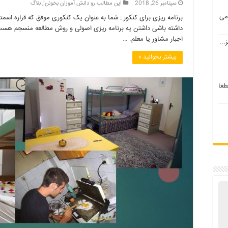
سپتامبر 26, 2018
این مطالب رو دانش آموزان بخونن!
,
بلاگ
می
برنامه ریزی برای کنکور : شما به عنوان یک کنکوری موفق که قراره اسمتو
داشته باشی داشتن یه برنامه ریزی اصولی و روش مطالعه منسجم هست. برن
اجبار مشاور یا معلم. …
...
بیشتر بخوانید »
طعا