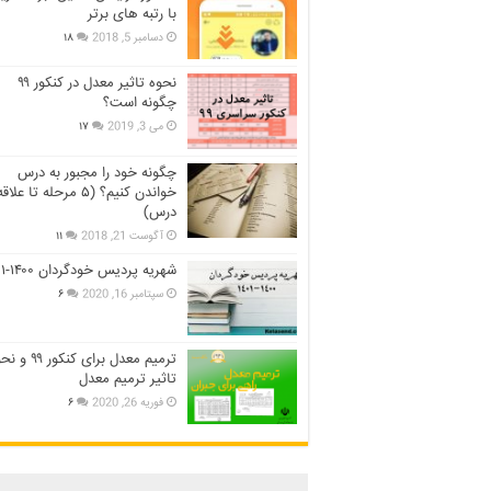
با رتبه های برتر
دسامبر 5, 2018
۱۸
نحوه تاثیر معدل در کنکور ۹۹
چگونه است؟
می 3, 2019
۱۷
چگونه خود را مجبور به درس
خواندن کنیم؟ (۵ مرحله تا عل
درس)
آگوست 21, 2018
۱۱
شهریه پردیس خودگردان ۱۴۰۰-۱۴۰۱
سپتامبر 16, 2020
۶
ترمیم معدل برای کنکور ۹
تاثیر ترمیم معدل
فوریه 26, 2020
۶