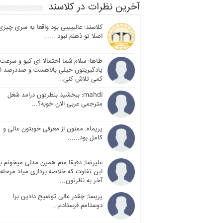
آخرین نظرات در کلاسند
کلاسند: عالییییی بود واقعا یه سری چیزی
اصلا تو ذهنم نبود ......
طاها: سلام شما احتمالا آی کیو و سرعت
یادگیریتون خیلی بالاهست و صددرصد ا
کمی تلاش کنی...
mahdi: ببخشید بنظرتون درامد شغل
مترجمی عربی الان خوبه؟...
پریماه: ممنون از معرفی خوبتون عالی و
کامل بود......
علیرضا: دقیقا منم همین مدلی میخونم با
این تفاوت که خلاصه برداری میاد مرحله
آخر به نظرتون...
پریسا: چقدر عالی توضیح دادین برا
دوستامم فرستادم...