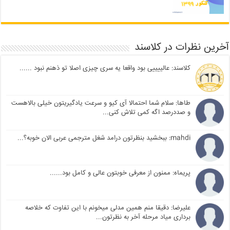
آخرین نظرات در کلاسند
کلاسند: عالییییی بود واقعا یه سری چیزی اصلا تو ذهنم نبود ......
طاها: سلام شما احتمالا آی کیو و سرعت یادگیریتون خیلی بالاهست
و صددرصد اگه کمی تلاش کنی...
mahdi: ببخشید بنظرتون درامد شغل مترجمی عربی الان خوبه؟...
پریماه: ممنون از معرفی خوبتون عالی و کامل بود......
علیرضا: دقیقا منم همین مدلی میخونم با این تفاوت که خلاصه
برداری میاد مرحله آخر به نظرتون...