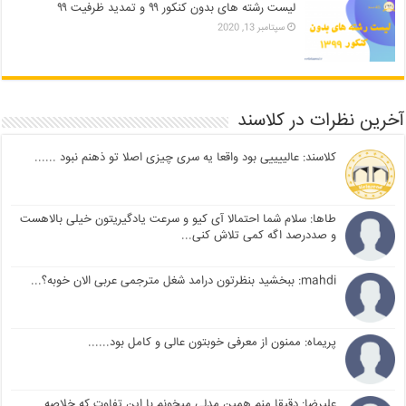
لیست رشته های بدون کنکور ۹۹ و تمدید ظرفیت ۹۹
سپتامبر 13, 2020
آخرین نظرات در کلاسند
کلاسند: عالییییی بود واقعا یه سری چیزی اصلا تو ذهنم نبود ......
طاها: سلام شما احتمالا آی کیو و سرعت یادگیریتون خیلی بالاهست
و صددرصد اگه کمی تلاش کنی...
mahdi: ببخشید بنظرتون درامد شغل مترجمی عربی الان خوبه؟...
پریماه: ممنون از معرفی خوبتون عالی و کامل بود......
علیرضا: دقیقا منم همین مدلی میخونم با این تفاوت که خلاصه