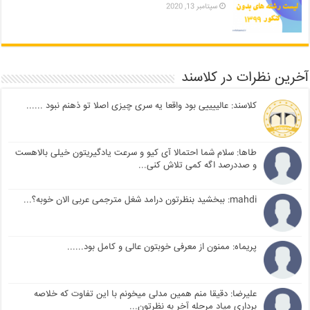
سپتامبر 13, 2020
آخرین نظرات در کلاسند
کلاسند: عالییییی بود واقعا یه سری چیزی اصلا تو ذهنم نبود ......
طاها: سلام شما احتمالا آی کیو و سرعت یادگیریتون خیلی بالاهست
و صددرصد اگه کمی تلاش کنی...
mahdi: ببخشید بنظرتون درامد شغل مترجمی عربی الان خوبه؟...
پریماه: ممنون از معرفی خوبتون عالی و کامل بود......
علیرضا: دقیقا منم همین مدلی میخونم با این تفاوت که خلاصه
برداری میاد مرحله آخر به نظرتون...