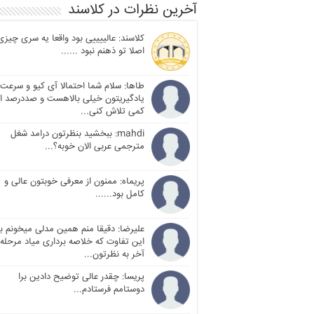
آخرین نظرات در کلاسند
کلاسند: عالییییی بود واقعا یه سری چیزی
اصلا تو ذهنم نبود ......
طاها: سلام شما احتمالا آی کیو و سرعت
یادگیریتون خیلی بالاهست و صددرصد ا
کمی تلاش کنی...
mahdi: ببخشید بنظرتون درامد شغل
مترجمی عربی الان خوبه؟...
پریماه: ممنون از معرفی خوبتون عالی و
کامل بود......
علیرضا: دقیقا منم همین مدلی میخونم با
این تفاوت که خلاصه برداری میاد مرحله
آخر به نظرتون...
پریسا: چقدر عالی توضیح دادین برا
دوستامم فرستادم...