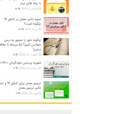
با رتبه های برتر
دسامبر 5, 2018
۱۸
نحوه تاثیر معدل در کنکور ۹۹
چگونه است؟
می 3, 2019
۱۷
چگونه خود را مجبور به درس
خواندن کنیم؟ (۵ مرحله تا عل
درس)
آگوست 21, 2018
۱۱
شهریه پردیس خودگردان ۱۴۰۰-۱۴۰۱
سپتامبر 16, 2020
۶
ترمیم معدل برای کنکور ۹
تاثیر ترمیم معدل
فوریه 26, 2020
۶