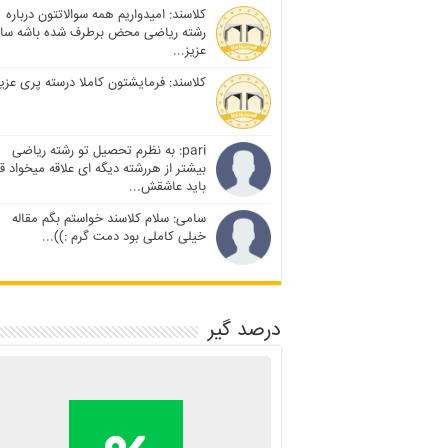
کلاسند: امیدواریم همه سوالاتتون درباره
رشته ریاضی محض برطرف شده باشه سا
عزیز...
کلاسند: فرمایشتون کاملا درسته پری عزیز
pari: به نظرم تحصیل تو رشته ریاضی
بیشتر از هررشته دیگه ای علاقه میخواد ق
باید عاشقش...
سامی: سلام کلاسند خواستم بگم مقاله
خیلی کاملی بود دمت گرم :))...
درصد گیر
محاسبه آنلاین