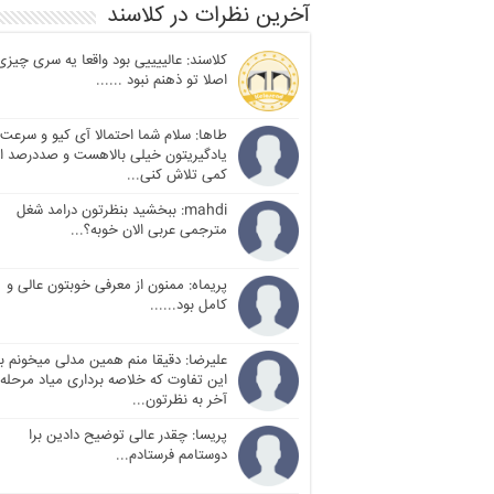
آخرین نظرات در کلاسند
کلاسند: عالییییی بود واقعا یه سری چیزی
اصلا تو ذهنم نبود ......
طاها: سلام شما احتمالا آی کیو و سرعت
یادگیریتون خیلی بالاهست و صددرصد ا
کمی تلاش کنی...
mahdi: ببخشید بنظرتون درامد شغل
مترجمی عربی الان خوبه؟...
پریماه: ممنون از معرفی خوبتون عالی و
کامل بود......
علیرضا: دقیقا منم همین مدلی میخونم با
این تفاوت که خلاصه برداری میاد مرحله
آخر به نظرتون...
پریسا: چقدر عالی توضیح دادین برا
دوستامم فرستادم...