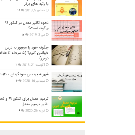
با رتبه های برتر
دسامبر 5, 2018
۱۸
نحوه تاثیر معدل در کنکور ۹۹
چگونه است؟
می 3, 2019
۱۷
چگونه خود را مجبور به درس
خواندن کنیم؟ (۵ مرحله تا عل
درس)
آگوست 21, 2018
۱۱
شهریه پردیس خودگردان ۱۴۰۰-۱۴۰۱
سپتامبر 16, 2020
۶
ترمیم معدل برای کنکور ۹
تاثیر ترمیم معدل
فوریه 26, 2020
۶