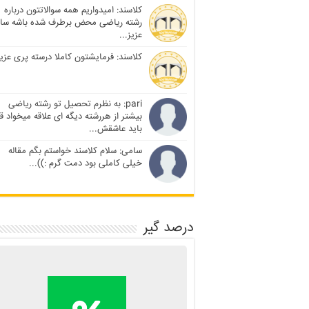
کلاسند: امیدواریم همه سوالاتتون درباره
رشته ریاضی محض برطرف شده باشه سا
عزیز...
کلاسند: فرمایشتون کاملا درسته پری عزیز
pari: به نظرم تحصیل تو رشته ریاضی
بیشتر از هررشته دیگه ای علاقه میخواد ق
باید عاشقش...
سامی: سلام کلاسند خواستم بگم مقاله
خیلی کاملی بود دمت گرم :))...
درصد گیر
محاسبه آنلاین