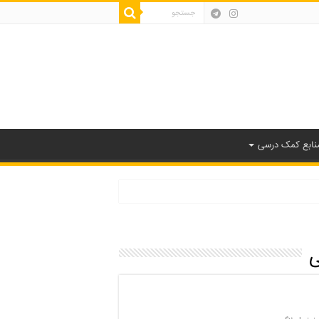
نابع کمک درسی
ی