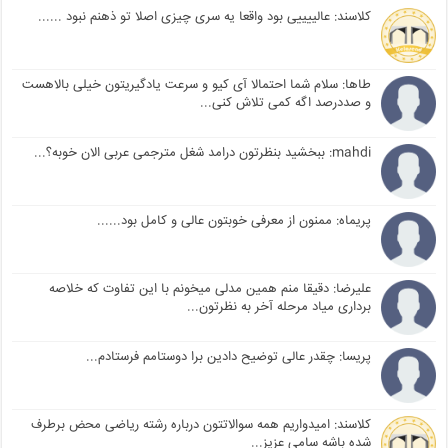
کلاسند: عالییییی بود واقعا یه سری چیزی اصلا تو ذهنم نبود ......
طاها: سلام شما احتمالا آی کیو و سرعت یادگیریتون خیلی بالاهست
و صددرصد اگه کمی تلاش کنی...
mahdi: ببخشید بنظرتون درامد شغل مترجمی عربی الان خوبه؟...
پریماه: ممنون از معرفی خوبتون عالی و کامل بود......
علیرضا: دقیقا منم همین مدلی میخونم با این تفاوت که خلاصه
برداری میاد مرحله آخر به نظرتون...
پریسا: چقدر عالی توضیح دادین برا دوستامم فرستادم...
کلاسند: امیدواریم همه سوالاتتون درباره رشته ریاضی محض برطرف
شده باشه سامی عزیز...