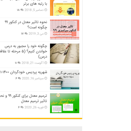
با رتبه های برتر
دسامبر 5, 2018
۱۸
نحوه تاثیر معدل در کنکور ۹۹
چگونه است؟
می 3, 2019
۱۷
چگونه خود را مجبور به درس
خواندن کنیم؟ (۵ مرحله تا عل
درس)
آگوست 21, 2018
۱۱
شهریه پردیس خودگردان ۱۴۰۰-۱۴۰۱
سپتامبر 16, 2020
۶
ترمیم معدل برای کنکور ۹
تاثیر ترمیم معدل
فوریه 26, 2020
۶