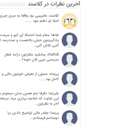
آخرین نظرات در کلاسند
کلاسند: عالییییی بود واقعا یه سری چیزی
اصلا تو ذهنم نبود ......
طاها: سلام شما احتمالا آی کیو و سرعت
یادگیریتون خیلی بالاهست و صددرصد ا
کمی تلاش کنی...
mahdi: ببخشید بنظرتون درامد شغل
مترجمی عربی الان خوبه؟...
پریماه: ممنون از معرفی خوبتون عالی و
کامل بود......
علیرضا: دقیقا منم همین مدلی میخونم با
این تفاوت که خلاصه برداری میاد مرحله
آخر به نظرتون...
پریسا: چقدر عالی توضیح دادین برا
دوستامم فرستادم...