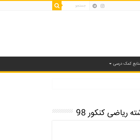
نابع کمک درسی
ه ریاضی کنکور 98