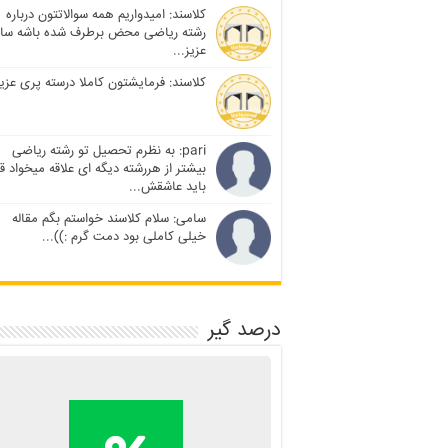
کلاسند: امیدواریم همه سوالاتتون درباره
رشته ریاضی محض برطرف شده باشه سا
عزیز...
کلاسند: فرمایشتون کاملا درسته پری عزیز
pari: به نظرم تحصیل تو رشته ریاضی
بیشتر از هررشته دیگه ای علاقه میخواد ق
باید عاشقش...
سامی: سلام کلاسند خواستم بگم مقاله
خیلی کاملی بود دمت گرم :))...
درصد گیر
محاسبه آنلاین