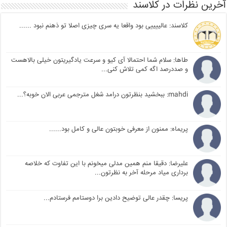
آخرین نظرات در کلاسند
کلاسند: عالییییی بود واقعا یه سری چیزی اصلا تو ذهنم نبود ......
طاها: سلام شما احتمالا آی کیو و سرعت یادگیریتون خیلی بالاهست
و صددرصد اگه کمی تلاش کنی...
mahdi: ببخشید بنظرتون درامد شغل مترجمی عربی الان خوبه؟...
پریماه: ممنون از معرفی خوبتون عالی و کامل بود......
علیرضا: دقیقا منم همین مدلی میخونم با این تفاوت که خلاصه
برداری میاد مرحله آخر به نظرتون...
پریسا: چقدر عالی توضیح دادین برا دوستامم فرستادم...