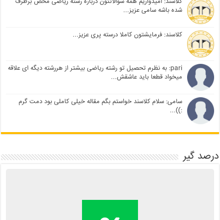
کلاسند: امیدواریم همه سوالاتتون درباره رشته ریاضی محض برطرف
شده باشه سامی عزیز...
کلاسند: فرمایشتون کاملا درسته پری عزیز...
pari: به نظرم تحصیل تو رشته ریاضی بیشتر از هررشته دیگه ای علاقه
میخواد قطعا باید عاشقش...
سامی: سلام کلاسند خواستم بگم مقاله خیلی کاملی بود دمت گرم
:))...
درصد گیر