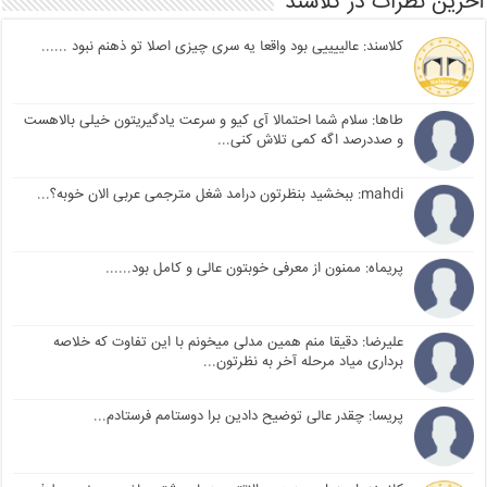
آخرین نظرات در کلاسند
کلاسند: عالییییی بود واقعا یه سری چیزی اصلا تو ذهنم نبود ......
طاها: سلام شما احتمالا آی کیو و سرعت یادگیریتون خیلی بالاهست
و صددرصد اگه کمی تلاش کنی...
mahdi: ببخشید بنظرتون درامد شغل مترجمی عربی الان خوبه؟...
پریماه: ممنون از معرفی خوبتون عالی و کامل بود......
علیرضا: دقیقا منم همین مدلی میخونم با این تفاوت که خلاصه
برداری میاد مرحله آخر به نظرتون...
پریسا: چقدر عالی توضیح دادین برا دوستامم فرستادم...