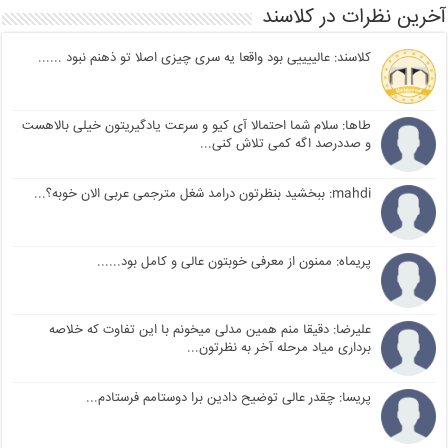
آخرین نظرات در کلاسند
کلاسند: عالییییی بود واقعا یه سری چیزی اصلا تو ذهنم نبود ......
طاها: سلام شما احتمالا آی کیو و سرعت یادگیریتون خیلی بالاهست
و صددرصد اگه کمی تلاش کنی...
mahdi: ببخشید بنظرتون درامد شغل مترجمی عربی الان خوبه؟...
پریماه: ممنون از معرفی خوبتون عالی و کامل بود......
علیرضا: دقیقا منم همین مدلی میخونم با این تفاوت که خلاصه
برداری میاد مرحله آخر به نظرتون...
پریسا: چقدر عالی توضیح دادین برا دوستامم فرستادم...