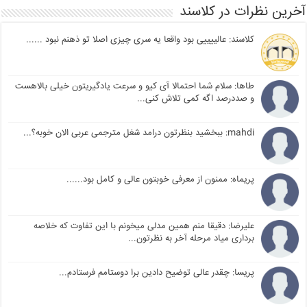
آخرین نظرات در کلاسند
کلاسند: عالییییی بود واقعا یه سری چیزی اصلا تو ذهنم نبود ......
طاها: سلام شما احتمالا آی کیو و سرعت یادگیریتون خیلی بالاهست
و صددرصد اگه کمی تلاش کنی...
mahdi: ببخشید بنظرتون درامد شغل مترجمی عربی الان خوبه؟...
پریماه: ممنون از معرفی خوبتون عالی و کامل بود......
علیرضا: دقیقا منم همین مدلی میخونم با این تفاوت که خلاصه
برداری میاد مرحله آخر به نظرتون...
پریسا: چقدر عالی توضیح دادین برا دوستامم فرستادم...