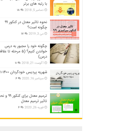
با رتبه های برتر
دسامبر 5, 2018
۱۸
نحوه تاثیر معدل در کنکور ۹۹
چگونه است؟
می 3, 2019
۱۷
چگونه خود را مجبور به درس
خواندن کنیم؟ (۵ مرحله تا عل
درس)
آگوست 21, 2018
۱۱
شهریه پردیس خودگردان ۱۴۰۰-۱۴۰۱
سپتامبر 16, 2020
۶
ترمیم معدل برای کنکور ۹
تاثیر ترمیم معدل
فوریه 26, 2020
۶