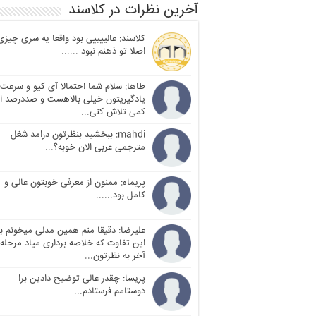
آخرین نظرات در کلاسند
کلاسند: عالییییی بود واقعا یه سری چیزی
اصلا تو ذهنم نبود ......
طاها: سلام شما احتمالا آی کیو و سرعت
یادگیریتون خیلی بالاهست و صددرصد ا
کمی تلاش کنی...
mahdi: ببخشید بنظرتون درامد شغل
مترجمی عربی الان خوبه؟...
پریماه: ممنون از معرفی خوبتون عالی و
کامل بود......
علیرضا: دقیقا منم همین مدلی میخونم با
این تفاوت که خلاصه برداری میاد مرحله
آخر به نظرتون...
پریسا: چقدر عالی توضیح دادین برا
دوستامم فرستادم...