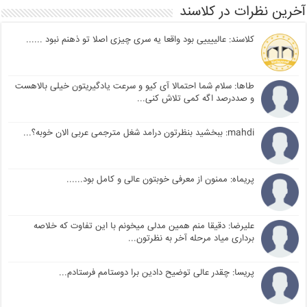
آخرین نظرات در کلاسند
کلاسند: عالییییی بود واقعا یه سری چیزی اصلا تو ذهنم نبود ......
طاها: سلام شما احتمالا آی کیو و سرعت یادگیریتون خیلی بالاهست
و صددرصد اگه کمی تلاش کنی...
mahdi: ببخشید بنظرتون درامد شغل مترجمی عربی الان خوبه؟...
پریماه: ممنون از معرفی خوبتون عالی و کامل بود......
علیرضا: دقیقا منم همین مدلی میخونم با این تفاوت که خلاصه
برداری میاد مرحله آخر به نظرتون...
پریسا: چقدر عالی توضیح دادین برا دوستامم فرستادم...