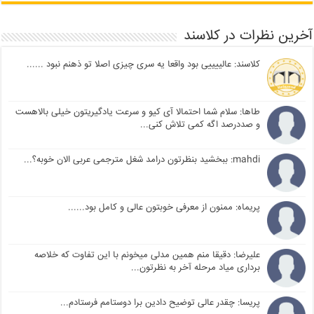
آخرین نظرات در کلاسند
کلاسند: عالییییی بود واقعا یه سری چیزی اصلا تو ذهنم نبود ......
طاها: سلام شما احتمالا آی کیو و سرعت یادگیریتون خیلی بالاهست
و صددرصد اگه کمی تلاش کنی...
mahdi: ببخشید بنظرتون درامد شغل مترجمی عربی الان خوبه؟...
پریماه: ممنون از معرفی خوبتون عالی و کامل بود......
علیرضا: دقیقا منم همین مدلی میخونم با این تفاوت که خلاصه
برداری میاد مرحله آخر به نظرتون...
پریسا: چقدر عالی توضیح دادین برا دوستامم فرستادم...