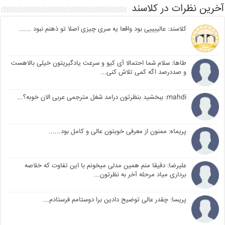
آخرین نظرات در کلاسند
کلاسند: عالییییی بود واقعا یه سری چیزی اصلا تو ذهنم نبود ......
طاها: سلام شما احتمالا آی کیو و سرعت یادگیریتون خیلی بالاهست
و صددرصد اگه کمی تلاش کنی...
mahdi: ببخشید بنظرتون درامد شغل مترجمی عربی الان خوبه؟...
پریماه: ممنون از معرفی خوبتون عالی و کامل بود......
علیرضا: دقیقا منم همین مدلی میخونم با این تفاوت که خلاصه
برداری میاد مرحله آخر به نظرتون...
پریسا: چقدر عالی توضیح دادین برا دوستامم فرستادم...