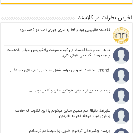
آخرین نظرات در کلاسند
کلاسند: عالییییی بود واقعا یه سری چیزی اصلا تو ذهنم نبود ......
طاها: سلام شما احتمالا آی کیو و سرعت یادگیریتون خیلی بالاهست
و صددرصد اگه کمی تلاش کنی...
mahdi: ببخشید بنظرتون درامد شغل مترجمی عربی الان خوبه؟...
پریماه: ممنون از معرفی خوبتون عالی و کامل بود......
علیرضا: دقیقا منم همین مدلی میخونم با این تفاوت که خلاصه
برداری میاد مرحله آخر به نظرتون...
پریسا: چقدر عالی توضیح دادین برا دوستامم فرستادم...