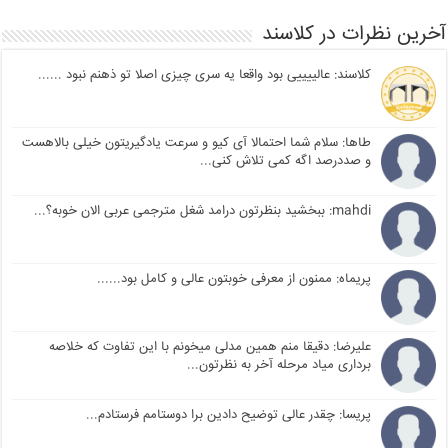
آخرین نظرات در کلاسند
کلاسند: عالییییی بود واقعا یه سری چیزی اصلا تو ذهنم نبود ......
طاها: سلام شما احتمالا آی کیو و سرعت یادگیریتون خیلی بالاهست
و صددرصد اگه کمی تلاش کنی...
mahdi: ببخشید بنظرتون درامد شغل مترجمی عربی الان خوبه؟...
پریماه: ممنون از معرفی خوبتون عالی و کامل بود......
علیرضا: دقیقا منم همین مدلی میخونم با این تفاوت که خلاصه
برداری میاد مرحله آخر به نظرتون...
پریسا: چقدر عالی توضیح دادین برا دوستامم فرستادم...