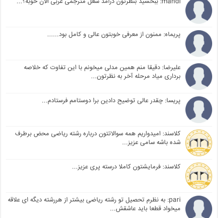
mahdi: ببخشید بنظرتون درامد شغل مترجمی عربی الان خوبه؟...
پریماه: ممنون از معرفی خوبتون عالی و کامل بود......
علیرضا: دقیقا منم همین مدلی میخونم با این تفاوت که خلاصه
برداری میاد مرحله آخر به نظرتون...
پریسا: چقدر عالی توضیح دادین برا دوستامم فرستادم...
کلاسند: امیدواریم همه سوالاتتون درباره رشته ریاضی محض برطرف
شده باشه سامی عزیز...
کلاسند: فرمایشتون کاملا درسته پری عزیز...
pari: به نظرم تحصیل تو رشته ریاضی بیشتر از هررشته دیگه ای علاقه
میخواد قطعا باید عاشقش...